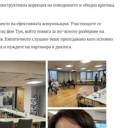
конструктивна корекция на поведението и обидна критика.
пекти на ефективната комуникация. Участниците се
ц фон Тун, който помага за по-ясното разбиране на
ния. Емпатичното слушане беше преподавано като основно
а и нуждите на партньора в диалога.