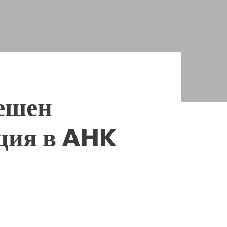
пешен
ция в AHK