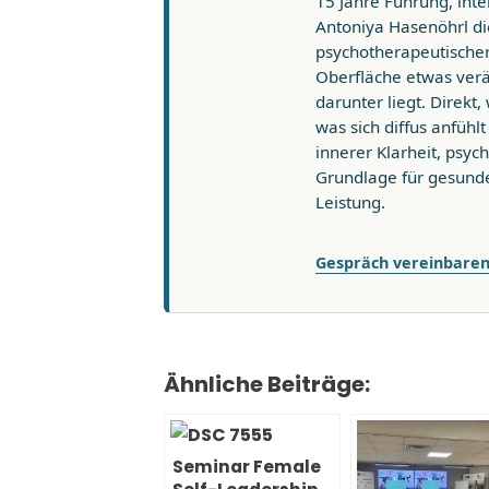
15 Jahre Führung, int
Antoniya Hasenöhrl di
psychotherapeutischer 
Oberfläche etwas ver
darunter liegt. Direkt
was sich diffus anfühl
innerer Klarheit, psych
Grundlage für gesunde
Leistung.
Gespräch vereinbare
Ähnliche Beiträge:
Seminar Female