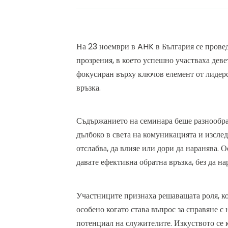
На 23 ноември в AHK в България се провед
прозрения, в което успешно участваха де
фокусиран върху ключов елемент от лидерс
връзка.
Съдържанието на семинара беше разнообра
дълбоко в света на комуникацията и изслед
отслабва, да влияе или дори да наранява. О
давате ефективна обратна връзка, без да н
Участниците признаха решаващата роля, ко
особено когато става въпрос за справяне 
потенциал на служителите. Изкуството се к