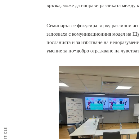
връзка, може да направи разликата между 
Семинарът се фокусира върху различни ас
запознаха с комуникационния модел на Шул
посланията и за избягване на недоразуме
умение за по-добро отразяване на чувстват