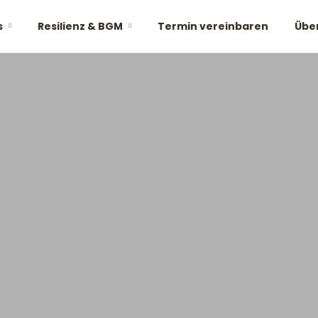
s
Resilienz & BGM
Termin vereinbaren
Übe