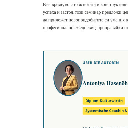
Във време, когато яснотата и конструктивн
успеха и застоя, този семинар предложи ц
да приложат новопридобитите си умения в
професионално ежедневие, проправяйки пъ
ÜBER DIE AUTORIN
Antoniya Hasenöh
Diplom-Kulturwirtin
Systemische Coachin 