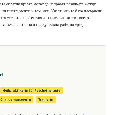
ата обратна връзка могат да направят разликата между
енни инструменти и техники. Участниците бяха насърчени
 изкуството на ефективната комуникация в своето
тя към позитивна и продуктивна работна среда.
rl
Heilpraktikerin für Psychotherapie
& Changemanagerin
Trainerin