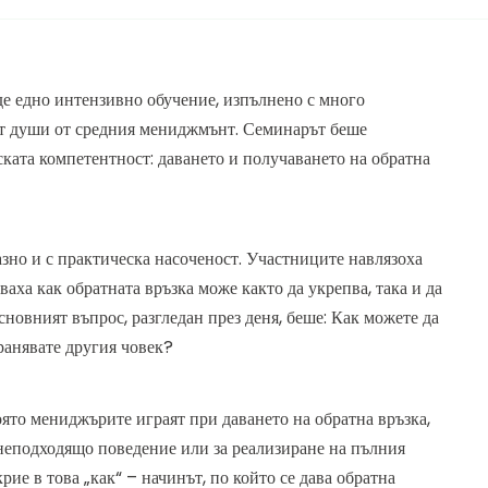
е едно интензивно обучение, изпълнено с много
вет души от средния мениджмънт. Семинарът беше
ката компетентност: даването и получаването на обратна
зно и с практическа насоченост. Участниците навлязоха
ваха как обратната връзка може както да укрепва, така и да
сновният въпрос, разгледан през деня, беше: Как можете да
аранявате другия човек?
ято мениджърите играят при даването на обратна връзка,
с неподходящо поведение или за реализиране на пълния
рие в това „как“ – начинът, по който се дава обратна