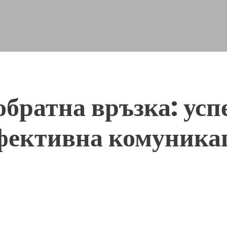
обратна връзка: ус
ефективна комуника