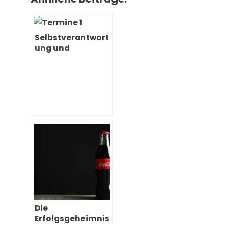
Selbstverantwort
ung und
Selbstwirksamkei
t – Jeder ist
seines Glückes
Schmied
Die
Erfolgsgeheimnis