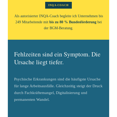
INQA-COACH
Als autorisierter INQA-Coach begleite ich Unternehmen bis
249 Mitarbeitende mit
bis zu 80 % Bundesförderung
bei
der BGM-Beratung.
Fehlzeiten sind ein Symptom. Die
Ursache liegt tiefer.
Psychische Erkrankungen sind die häufigste Ursache
für lange Arbeitsausfälle. Gleichzeitig steigt der Druck
durch Fachkräftemangel, Digitalisierung und
permanenten Wandel.