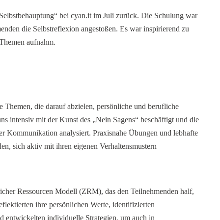
„Selbstbehauptung“ bei cyan.it im Juli zurück. Die Schulung war
menden die Selbstreflexion angestoßen. Es war inspirierend zu
e Themen aufnahm.
e Themen, die darauf abzielen, persönliche und berufliche
s intensiv mit der Kunst des „Nein Sagens“ beschäftigt und die
er Kommunikation analysiert. Praxisnahe Übungen und lebhafte
n, sich aktiv mit ihren eigenen Verhaltensmustern
richer Ressourcen Modell (ZRM), das den Teilnehmenden half,
flektierten ihre persönlichen Werte, identifizierten
 entwickelten individuelle Strategien, um auch in