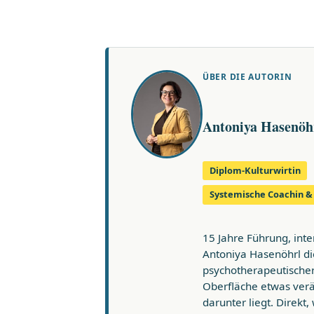
ÜBER DIE AUTORIN
Antoniya Hasenöh
Diplom-Kulturwirtin
Systemische Coachin 
15 Jahre Führung, int
Antoniya Hasenöhrl di
psychotherapeutischer 
Oberfläche etwas ver
darunter liegt. Direkt