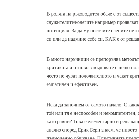
В ролята на ръководител обаче е от съществ
служителите/колегите например проявяват 
потенциал. За да му посочите слепите петн
си или да надмине себе си, КАК е от реша
В много наръчници се препоръчва методът 
критиката и отново завършвате с нещо пол
често не чуват положителното и чакат крит
емпатичен и ефективен.
Нека да започнем от самото начало. С какв
той или тя е неспособен и некомпетентен, 
като равни? Това е елементарно и решаващ
анализ според Ерик Берн знаем, че нивото 
пълноценно общуване. Позитивната предста