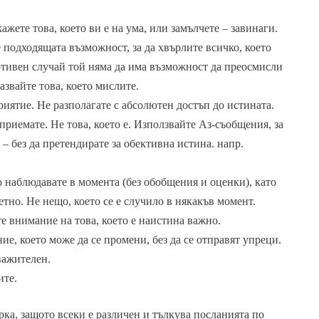
жете това, което ви е на ума, или замълчете – завинаги.
е подходящата възможност, за да хвърлите всичко, което
ротивен случай той няма да има възможност да преосмисли
азвайте това, което мислите.
приятие. Не разполагате с абсолютен достъп до истината.
приемате. Не това, което е. Използвайте Аз-съобщения, за
– без да претендирате за обективна истина. напр.
 наблюдавате в момента (без обобщения и оценки), като
тно. Не нещо, което се е случило в някакъв момент.
е внимание на това, което е наистина важно.
ние, което може да се промени, без да се отправят упреци.
важителен.
ите.
рка, защото всеки е различен и тълкува посланията по