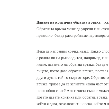
Даване на критична обратна връзка – ка
Обратната връзка може да укрепи или отсла
правилно, без да разстройваме партньора с
Нека да направим крачка назад. Какво спор
е ролята ви на ръководител, например, или
иначе, даването на обратна връзка, без да 
лицето, което дава обратна връзка, поставя
други думи, той го съди отгоре. Обратното
връзка, трябва да се запитате каква част о
нещо общо с вас? Ако с чиста съвест может
Когато давате критика или обратна връзка, 
който я дава, отколкото за човека, който я 