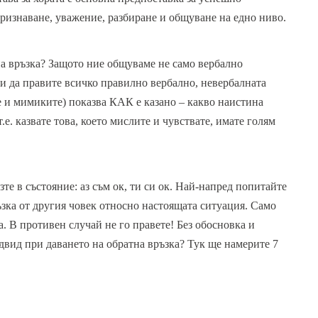
признаване, уважение, разбиране и общуване на едно ниво.
тна връзка? Защото ние общуваме не само вербално
и да правите всичко правилно вербално, невербалната
те и мимиките) показва КАК е казано – какво наистина
е. казвате това, което мислите и чувствате, имате голям
зте в състояние: аз съм ок, ти си ок. Най-напред попитайте
ъзка от другия човек относно настоящата ситуация. Само
а. В противен случай не го правете! Без обосновка и
двид при даването на обратна връзка? Тук ще намерите 7