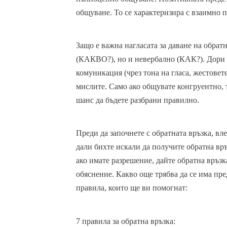
общуване. То се характеризира с взаимно 
Защо е важна нагласата за даване на обра
(КАКВО?), но и невербално (КАК?). Дори 
комуникация (чрез тона на гласа, жестове
мислите. Само ако общувате конгруентно, т.
шанс да бъдете разбрани правилно.
Преди да започнете с обратната връзка, вле
дали бихте искали да получите обратна вр
ако имате разрешение, дайте обратна връзк
обяснение. Какво още трябва да се има пре
правила, които ще ви помогнат:
7 правила за обратна връзка: