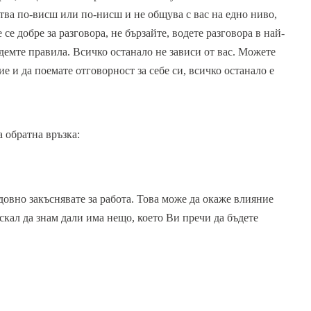
тва по-висш или по-нисш и не общува с вас на едно ниво,
е добре за разговора, не бързайте, водете разговора в най-
демте правила. Всичко останало не зависи от вас. Можете
е и да поемате отговорност за себе си, всичко останало е
 обратна връзка:
довно закъснявате за работа. Това може да окаже влияние
скал да знам дали има нещо, което Ви пречи да бъдете