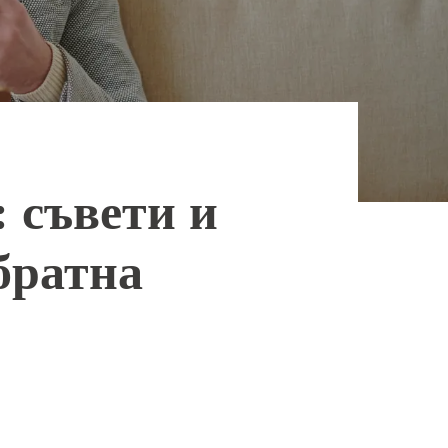
: съвети и
братна