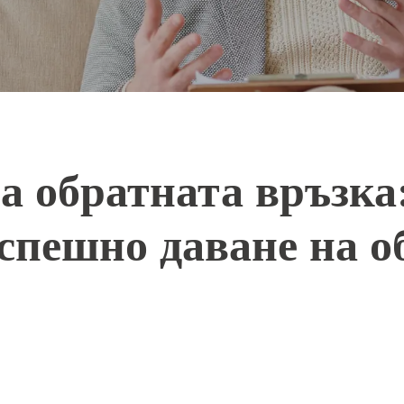
а обратната връзка
спешно даване на о