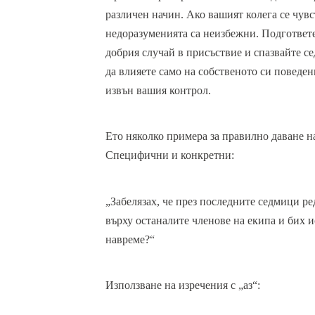
различен начин. Ако вашият колега се чувс
недоразуменията са неизбежни. Подгответе с
добрия случай в присъствие и спазвайте се
да влияете само на собственото си поведени
извън вашия контрол.
Ето няколко примера за правилно даване на
Специфични и конкретни:
„Забелязах, че през последните седмици ре
върху останалите членове на екипа и бих и
навреме?“
Използване на изречения с „аз“: