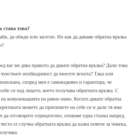
к става това?
би, да обиди или засегне. Но как да даваме обратна връзка
и?
ед вас ви дава правото да давате обратна връзка? Дали това
 чувствате необходимост да внесете яснота? Така или
е поискана, според мен е самонадеяно и гарантира, че
 себе си над лицето, което получава обратната връзка. С
 на комуникацията на равно ниво. Когато давате обратна
т критиката можете да припишете на себе си и дали тя има
е да отговорите отрицателно, отиваме една стъпка напред.
често се случва обратната връзка да казва повече за човека,
получава.