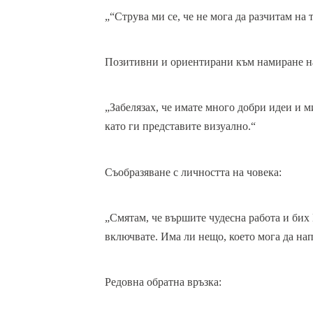
„“Струва ми се, че не мога да разчитам на 
Позитивни и ориентирани към намиране н
„Забелязах, че имате много добри идеи и м
като ги представите визуално.“
Съобразяване с личността на човека:
„Смятам, че вършите чудесна работа и бих 
включвате. Има ли нещо, което мога да нап
Редовна обратна връзка: