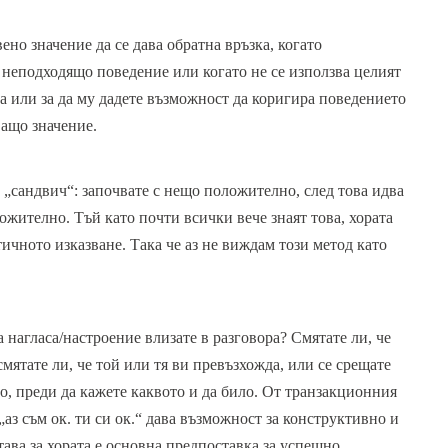
ено значение да се дава обратна връзка, когато
неподходящо поведение или когато не се използва целият
а или за да му дадете възможност да коригира поведението
ващо значение.
„сандвич“: започвате с нещо положително, след това идва
ожително. Тъй като почти всички вече знаят това, хората
ичното изказване. Така че аз не виждам този метод като
а нагласа/настроение влизате в разговора? Смятате ли, че
смятате ли, че той или тя ви превъзхожда, или се срещате
о, преди да кажете каквото и да било. От транзакционния
„аз съм ок. ти си ок.“ дава възможност за конструктивно и
ва за хората е основна предпоставка за успешно