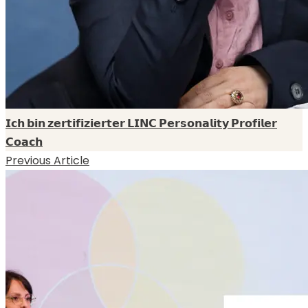
𝗜𝗰𝗵 𝗯𝗶𝗻 𝘇𝗲𝗿𝘁𝗶𝗳𝗶𝘇𝗶𝗲𝗿𝘁𝗲𝗿 𝗟𝗜𝗡𝗖 𝗣𝗲𝗿𝘀𝗼𝗻𝗮𝗹𝗶𝘁𝘆 𝗣𝗿𝗼𝗳𝗶𝗹𝗲𝗿
𝗖𝗼𝗮𝗰𝗵
Previous Article