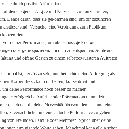
ze sie durch positive Affirmationen.
h auf deine eigenen Ängste und Nervosität zu konzentrieren,
kum. Denke daran, dass sie gekommen sind, um dir zuzuhören
Unterstützer sind. Versuche, eine Verbindung zum Publikum
u konzentrieren.
vor deiner Performance, um überschüssige Energie
ungen oder gehe spazieren, um dich zu entspannen. Achte auch
 Haltung und offene Gesten zu einem selbstbewussteren Auftreten
es normal ist, nervös zu sein, und betrachte deine Aufregung als
inen Körper fließt, kann dir helfen, konzentriert und
e, um deine Performance noch besser zu machen.
angene erfolgreiche Auftritte oder Präsentationen, um dein
tionen, in denen du deine Nervosität überwunden hast und eine
lfen, zuversichtlicher in deine aktuelle Performance zu gehen.
zung von Freunden, Familie oder Mentoren. Sprich über deine
 von ihnen ermutigende Worte geben. Manchmal kann allein schon