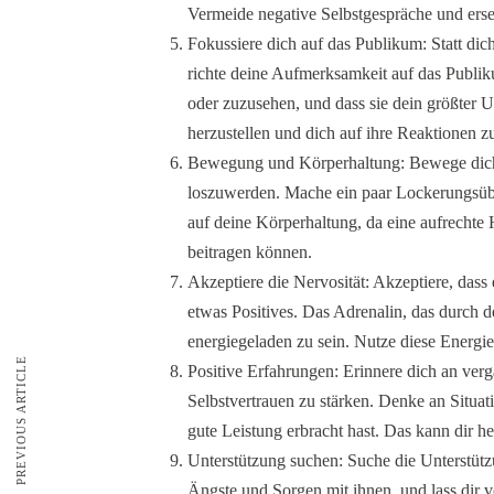
Vermeide negative Selbstgespräche und erset
Fokussiere dich auf das Publikum: Statt dic
richte deine Aufmerksamkeit auf das Publi
oder zuzusehen, und dass sie dein größter 
herzustellen und dich auf ihre Reaktionen z
Bewegung und Körperhaltung: Bewege dich 
loszuwerden. Mache ein paar Lockerungsüb
auf deine Körperhaltung, da eine aufrechte
beitragen können.
Akzeptiere die Nervosität: Akzeptiere, dass 
etwas Positives. Das Adrenalin, das durch de
energiegeladen zu sein. Nutze diese Energi
PREVIOUS ARTICLE
Positive Erfahrungen: Erinnere dich an verg
Selbstvertrauen zu stärken. Denke an Situa
gute Leistung erbracht hast. Das kann dir he
Unterstützung suchen: Suche die Unterstüt
Ängste und Sorgen mit ihnen, und lass dir