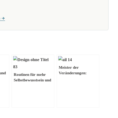
n →
Meister der
 und
Veränderungen:
Routinen für mehr
Strategien für
Selbstbewusstsein und
en
Persönliches
Selbstvertrauen
Wachstum und
Resilienz im
Berufsleben