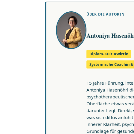
ÜBER DIE AUTORIN
Antoniya Hasenöh
Diplom-Kulturwirtin
Systemische Coachin 
15 Jahre Führung, int
Antoniya Hasenöhrl di
psychotherapeutischer 
Oberfläche etwas ver
darunter liegt. Direkt
was sich diffus anfühl
innerer Klarheit, psych
Grundlage für gesunde