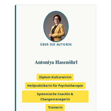
ÜBER DIE AUTORIN
Antoniya Hasenöhrl
Diplom-Kulturwirtin
Heilpraktikerin für Psychotherapie
Systemische Coachin &
Changemanagerin
Trainerin