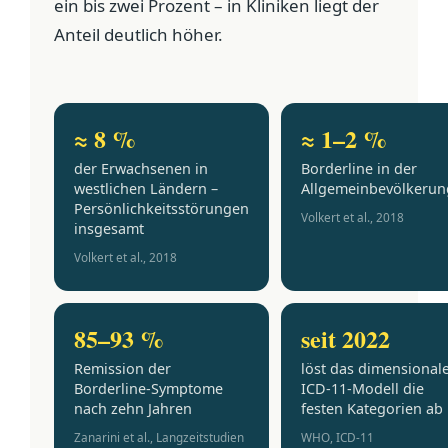
ein bis zwei Prozent – in Kliniken liegt der
Anteil deutlich höher.
≈ 8 %
≈ 1–2 %
der Erwachsenen in
Borderline in der
westlichen Ländern –
Allgemeinbevölkerun
Persönlichkeitsstörungen
Volkert et al., 2018
insgesamt
Volkert et al., 2018
85–93 %
seit 2022
Remission der
löst das dimensional
Borderline-Symptome
ICD-11-Modell die
nach zehn Jahren
festen Kategorien ab
Zanarini et al., Langzeitstudien
WHO, ICD-11