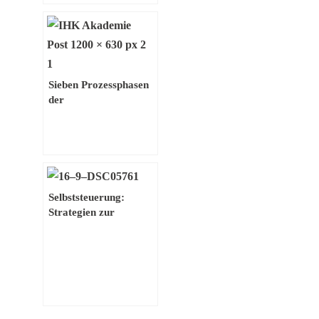
Sieben Prozessphasen
der
Persönlichkeitsentwick
lung nach Carl Rogers
Selbststeuerung:
Strategien zur
Erreichung
persönlicher Ziele und
angemessenem
Verhalten in
verschiedenen
Lebenssituationen