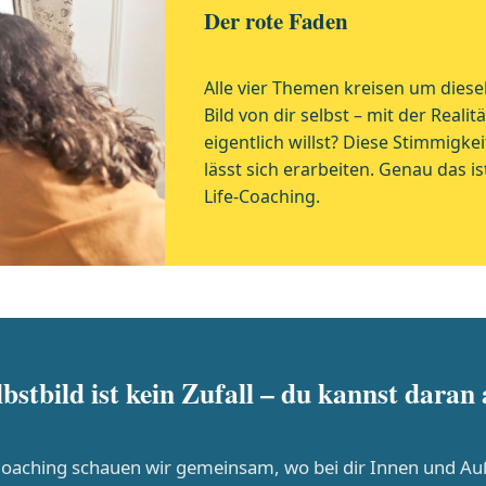
Der rote Faden
Alle vier Themen kreisen um diese
Bild von dir selbst – mit der Reali
eigentlich willst? Diese Stimmigkei
lässt sich erarbeiten. Genau das i
Life-Coaching.
bstbild ist kein Zufall – du kannst daran
Coaching schauen wir gemeinsam, wo bei dir Innen und A