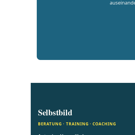
auseinande
Selbstbild
BERATUNG · TRAINING · COACHING