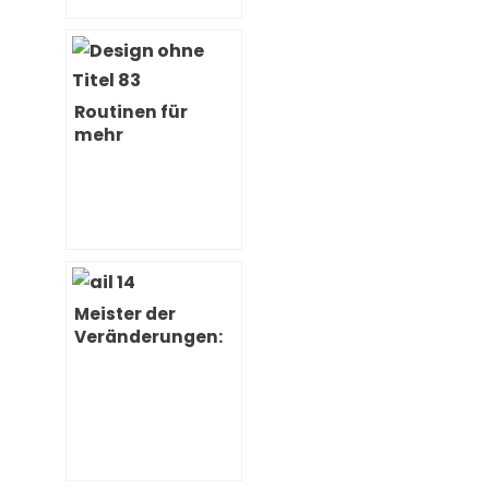
Routinen für
mehr
Selbstbewusstsei
n und
Selbstvertrauen
Meister der
Veränderungen:
Strategien für
Persönliches
Wachstum und
Resilienz im
Berufsleben